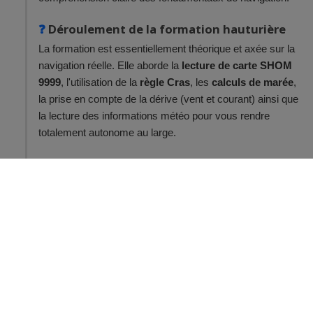
Déroulement de la formation hauturière
La formation est essentiellement théorique et axée sur la
navigation réelle. Elle aborde la
lecture de carte SHOM
9999
, l'utilisation de la
règle Cras
, les
calculs de marée
,
la prise en compte de la dérive (vent et courant) ainsi que
la lecture des informations météo pour vous rendre
totalement autonome au large.
L’examen du permis hauturier
L’examen est
théorique
et s’appuie sur des exercices de
navigation, de lecture de carte et de calcul. L’objectif est de
vérifier votre capacité à préparer et sécuriser une
navigation de façon cohérente.
Ce que permet le permis hauturier
Une fois obtenu, le permis hauturier permet de naviguer
sans limitation de distance
. Il implique davantage de